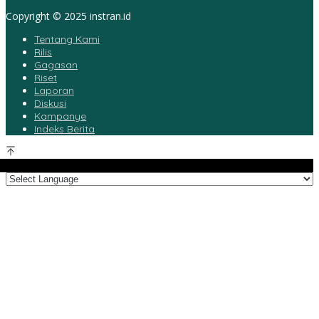
Copyright © 2025 instran.id
Tentang Kami
Rilis
Gagasan
Riset
Laporan
Diskusi
Kampanye
Indeks Berita