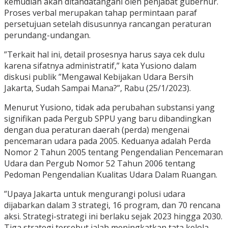
kemudian akan ditandatangani oleh penjabat gubernur.
Proses verbal merupakan tahap permintaan paraf
persetujuan setelah disusunnya rancangan peraturan
perundang-undangan.
”Terkait hal ini, detail prosesnya harus saya cek dulu
karena sifatnya administratif,” kata Yusiono dalam
diskusi publik ”Mengawal Kebijakan Udara Bersih
Jakarta, Sudah Sampai Mana?”, Rabu (25/1/2023).
Menurut Yusiono, tidak ada perubahan substansi yang
signifikan pada Pergub SPPU yang baru dibandingkan
dengan dua peraturan daerah (perda) mengenai
pencemaran udara pada 2005. Keduanya adalah Perda
Nomor 2 Tahun 2005 tentang Pengendalian Pencemaran
Udara dan Pergub Nomor 52 Tahun 2006 tentang
Pedoman Pengendalian Kualitas Udara Dalam Ruangan.
”Upaya Jakarta untuk mengurangi polusi udara
dijabarkan dalam 3 strategi, 16 program, dan 70 rencana
aksi. Strategi-strategi ini berlaku sejak 2023 hingga 2030.
Tiga strategi tersebut ialah meningkatkan tata kelola