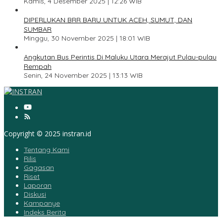
Kamis, 4 Desember 2025 | 12:26 WIB
4
DIPERLUKAN BRR BARU UNTUK ACEH, SUMUT, DAN
SUMBAR
Minggu, 30 November 2025 | 18:01 WIB
5
Angkutan Bus Perintis Di Maluku Utara Merajut Pulau-pulau
Rempah
Senin, 24 November 2025 | 13:13 WIB
Copyright © 2025 instran.id
Tentang Kami
Rilis
Gagasan
Riset
Laporan
Diskusi
Kampanye
Indeks Berita