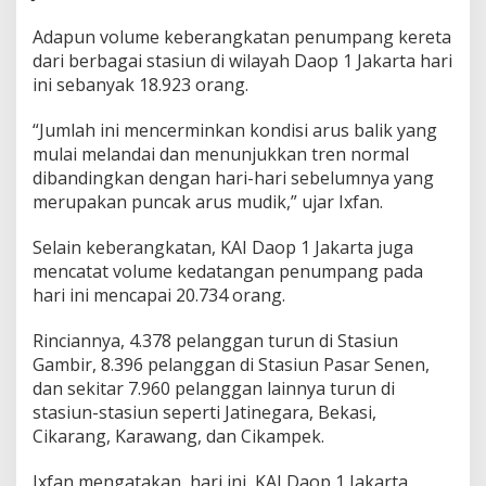
n
i
Adapun volume keberangkatan penumpang kereta
n
dari berbagai stasiun di wilayah Daop 1 Jakarta hari
ini sebanyak 18.923 orang.
“Jumlah ini mencerminkan kondisi arus balik yang
mulai melandai dan menunjukkan tren normal
dibandingkan dengan hari-hari sebelumnya yang
merupakan puncak arus mudik,” ujar Ixfan.
Selain keberangkatan, KAI Daop 1 Jakarta juga
mencatat volume kedatangan penumpang pada
hari ini mencapai 20.734 orang.
Rinciannya, 4.378 pelanggan turun di Stasiun
Gambir, 8.396 pelanggan di Stasiun Pasar Senen,
dan sekitar 7.960 pelanggan lainnya turun di
stasiun-stasiun seperti Jatinegara, Bekasi,
Cikarang, Karawang, dan Cikampek.
Ixfan mengatakan, hari ini, KAI Daop 1 Jakarta