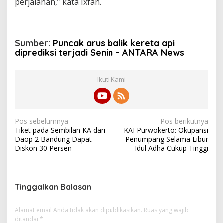
perjalanan,” kata Ixfan.
Sumber:
Puncak arus balik kereta api
diprediksi terjadi Senin – ANTARA News
Ikuti Kami
N
Pos sebelumnya
Pos berikutnya
Tiket pada Sembilan KA dari
KAI Purwokerto: Okupansi
a
Daop 2 Bandung Dapat
Penumpang Selama Libur
v
Diskon 30 Persen
Idul Adha Cukup Tinggi
i
g
Tinggalkan Balasan
a
s
Alamat email Anda tidak akan dipublikasikan.
Ruas yang wajib
i
ditandai
*