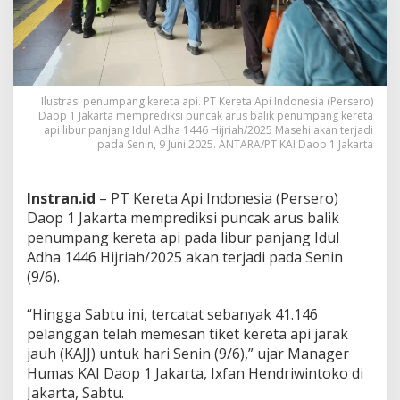
e
t
a
A
p
i
Ilustrasi penumpang kereta api. PT Kereta Api Indonesia (Persero)
D
Daop 1 Jakarta memprediksi puncak arus balik penumpang kereta
i
api libur panjang Idul Adha 1446 Hijriah/2025 Masehi akan terjadi
p
pada Senin, 9 Juni 2025. ANTARA/PT KAI Daop 1 Jakarta
r
e
d
Instran.id
– PT Kereta Api Indonesia (Persero)
i
Daop 1 Jakarta memprediksi puncak arus balik
k
s
penumpang kereta api pada libur panjang Idul
i
Adha 1446 Hijriah/2025 akan terjadi pada Senin
T
(9/6).
e
r
“Hingga Sabtu ini, tercatat sebanyak 41.146
j
a
pelanggan telah memesan tiket kereta api jarak
d
jauh (KAJJ) untuk hari Senin (9/6),” ujar Manager
i
Humas KAI Daop 1 Jakarta, Ixfan Hendriwintoko di
S
Jakarta, Sabtu.
e