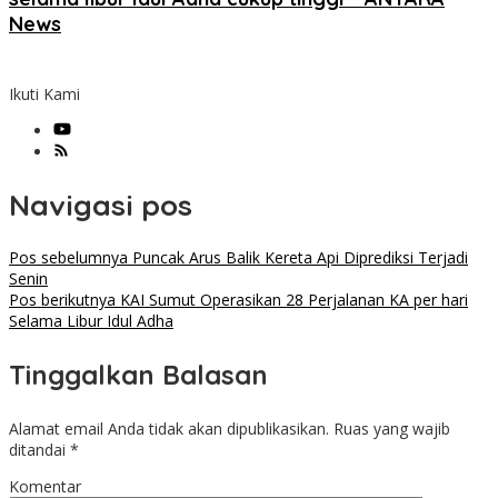
News
Ikuti Kami
Navigasi pos
Pos sebelumnya
Puncak Arus Balik Kereta Api Diprediksi Terjadi
Senin
Pos berikutnya
KAI Sumut Operasikan 28 Perjalanan KA per hari
Selama Libur Idul Adha
Tinggalkan Balasan
Alamat email Anda tidak akan dipublikasikan.
Ruas yang wajib
ditandai
*
Komentar