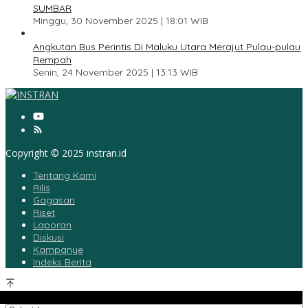
SUMBAR
Minggu, 30 November 2025 | 18:01 WIB
5
Angkutan Bus Perintis Di Maluku Utara Merajut Pulau-pulau
Rempah
Senin, 24 November 2025 | 13:13 WIB
Copyright © 2025 instran.id
Tentang Kami
Rilis
Gagasan
Riset
Laporan
Diskusi
Kampanye
Indeks Berita