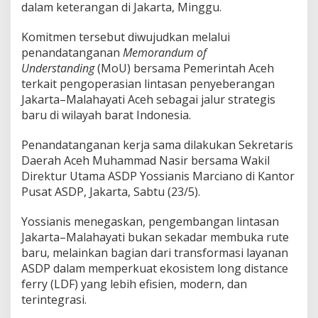
dalam keterangan di Jakarta, Minggu.
a
h
B
Komitmen tersebut diwujudkan melalui
a
penandatanganan
Memorandum of
r
Understanding
(MoU) bersama Pemerintah Aceh
a
terkait pengoperasian lintasan penyeberangan
t
I
Jakarta–Malahayati Aceh sebagai jalur strategis
n
baru di wilayah barat Indonesia.
d
o
Penandatanganan kerja sama dilakukan Sekretaris
n
Daerah Aceh Muhammad Nasir bersama Wakil
e
s
Direktur Utama ASDP Yossianis Marciano di Kantor
i
Pusat ASDP, Jakarta, Sabtu (23/5).
a
Yossianis menegaskan, pengembangan lintasan
Jakarta–Malahayati bukan sekadar membuka rute
baru, melainkan bagian dari transformasi layanan
ASDP dalam memperkuat ekosistem long distance
ferry (LDF) yang lebih efisien, modern, dan
terintegrasi.