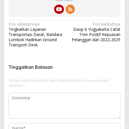
N
Pos sebelumnya
Pos berikutnya
Tingkatkan Layanan
Daop 6 Yogyakarta Catat
a
Transportasi Darat, Bandara
Tren Positif Kepuasan
v
Lombok Hadirkan Ground
Pelanggan dari 2022-2025
Transport Desk
i
g
a
Tinggalkan Balasan
s
i
Alamat email Anda tidak akan dipublikasikan.
Ruas yang wajib
ditandai
*
p
o
s