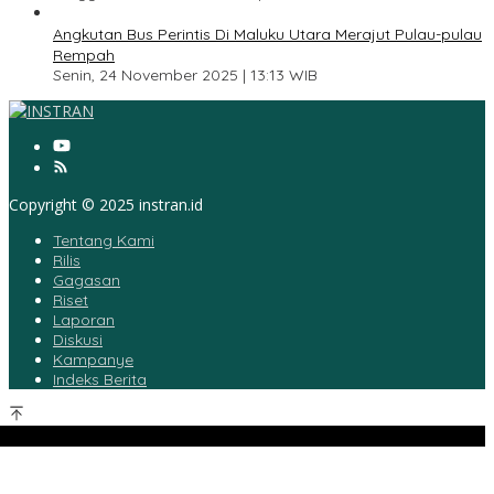
5
Angkutan Bus Perintis Di Maluku Utara Merajut Pulau-pulau
Rempah
Senin, 24 November 2025 | 13:13 WIB
Copyright © 2025 instran.id
Tentang Kami
Rilis
Gagasan
Riset
Laporan
Diskusi
Kampanye
Indeks Berita